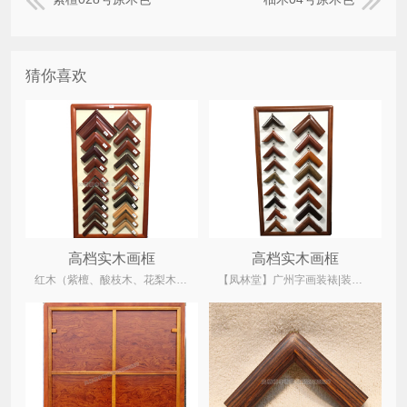
猜你喜欢
高档实木画框
高档实木画框
红木（紫檀、酸枝木、花梨木、鸡翅木）、菠萝格、柚木、水曲柳木、桐木
【凤林堂】广州字画装裱|装裱店|裱画|书画装裱|国画装裱