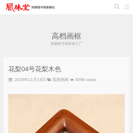


高档画框
凤栖梧字画装裱工厂
花梨04号花梨木色
2018年11月14日
高档画框
3098 views