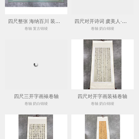
四尺整张 海纳百川 装裱卷轴
四尺对开诗词 虞美人·春花秋月何时了 装裱卷轴
卷轴 复古锦绫
卷轴 奶白锦绫
四尺三开字画裱卷轴
四尺对开字画装裱卷轴
卷轴 奶白锦绫
卷轴 奶白锦绫