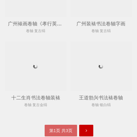
广州裱画卷轴《孝行英华》
广州装裱书法卷轴字画
卷轴 复古绢
卷轴 复古绢
十二生肖书法卷轴装裱
王道勃兴书法裱卷轴
卷轴 复古金绢
卷轴 银白绢
第1页 共3页