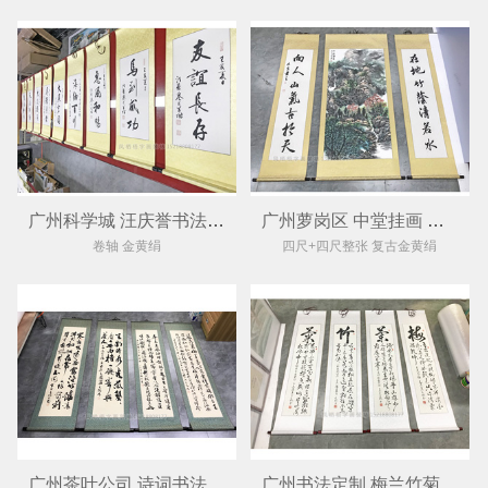
广州科学城 汪庆誉书法字画装裱卷轴
广州萝岗区 中堂挂画 装裱卷轴
卷轴 金黄绢
四尺+四尺整张 复古金黄绢
广州茶叶公司 诗词书法定制 四条屏卷轴装裱
广州书法定制 梅兰竹菊 四条屏装裱卷轴