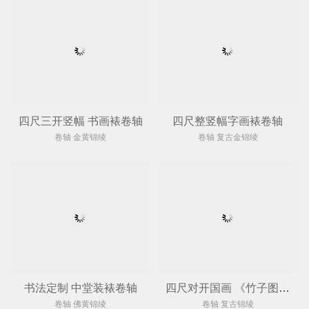
四尺三开竖幅 书画裱卷轴
四尺整竖幅字画裱卷轴
卷轴 金黄锦绫
卷轴 复古金锦绫
书法定制 中堂装裱卷轴
四尺对开国画 《竹子图》装裱卷轴
卷轴 佛黄锦绫
卷轴 复古锦绫