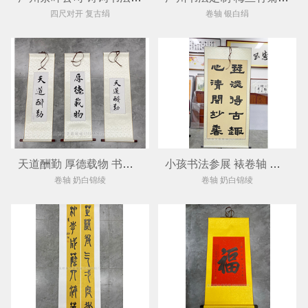
四尺对开 复古绢
卷轴 银白绢
天道酬勤 厚德载物 书画裱卷轴挂轴
小孩书法参展 裱卷轴 书画装裱
卷轴 奶白锦绫
卷轴 奶白锦绫