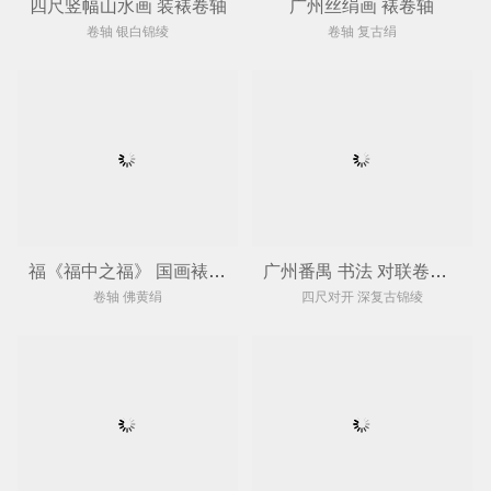
四尺竖幅山水画 装裱卷轴
广州丝绢画 裱卷轴
卷轴 银白锦绫
卷轴 复古绢
福《福中之福》 国画裱卷轴
广州番禺 书法 对联卷轴装裱
卷轴 佛黄绢
四尺对开 深复古锦绫