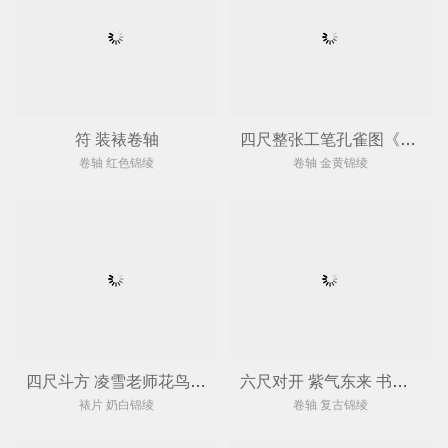
符 装裱卷轴
四尺整张工笔孔雀图《吉祥富贵》裱卷轴
卷轴 红色锦绫
卷轴 金黄锦绫
四尺斗方 凌雪老师花鸟画 裱片
六尺对开 紫气东来 书画裱卷轴
裱片 奶白锦绫
卷轴 复古锦绫