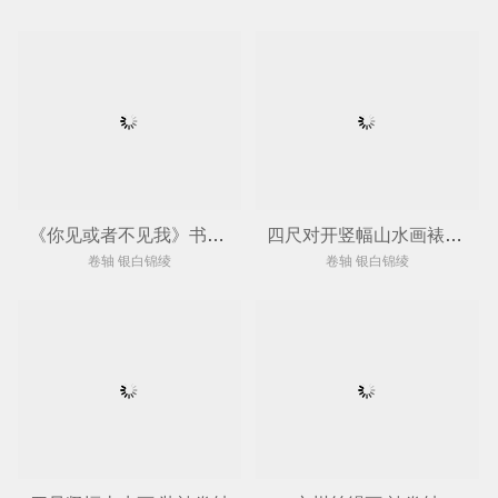
《你见或者不见我》书法裱卷轴
四尺对开竖幅山水画裱卷轴
卷轴 银白锦绫
卷轴 银白锦绫