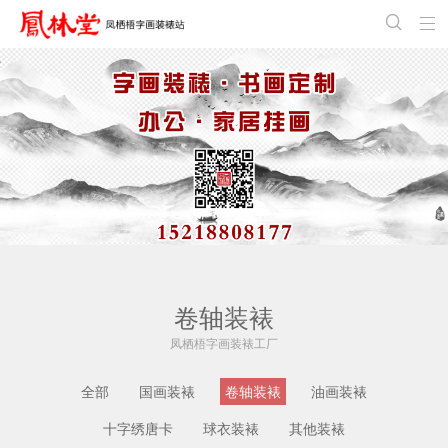


卷轴装裱
凤栖梧字画装裱工厂
全部
国画装裱
卷轴装裱
油画装裱
十字绣唐卡
球衣装裱
其他装裱