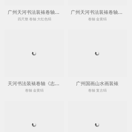
广州天河书法装裱卷轴《兰竹图》
广州天河书法装裱卷轴《舍得》
四尺整 卷轴 大红色绢
卷轴 金黄绢
天河书法装裱卷轴《志存高远》
广州国画山水画装裱
卷轴 金黄绢
卷轴 复古绢