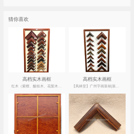
猜你喜欢
高档实木画框
高档实木画框
红木（紫檀、酸枝木、花梨木、鸡翅木）、菠萝格、柚木、水曲柳木、桐木
【凤林堂】广州字画装裱|装裱店|裱画|书画装裱|国画装裱