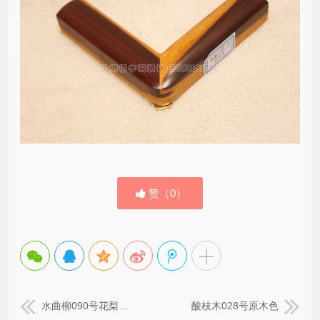
赞（
0
）
水曲柳090号花梨木色
酸枝木028号原木色