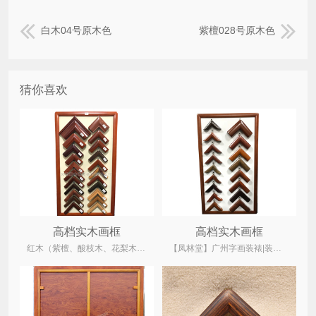
白木04号原木色
紫檀028号原木色
猜你喜欢
高档实木画框
高档实木画框
红木（紫檀、酸枝木、花梨木、鸡翅木）、菠萝格、柚木、水曲柳木、桐木
【凤林堂】广州字画装裱|装裱店|裱画|书画装裱|国画装裱