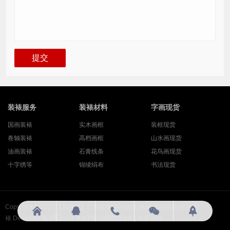
装裱服务
装裱材料
字画现货
国画装裱
实木画框
装框现货
卷轴装裱
高档画框
山水画现货
油画装裱
石膏线条
花鸟画现货
十字绣等
锦绫绢布
书法现货
Copyright © 2018
【凤林堂】广州装裱|字画装裱|裱画|书画装裱|国画装





裱
Designed By
REB.CN
粤ICP备16082253号
|
百度导航