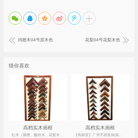
鸡翅木04号原木色
花梨04号花梨木色
猜你喜欢
高档实木画框
高档实木画框
红木（紫檀、酸枝木、花梨木、鸡翅木）、菠萝格、柚木、水曲柳木、桐木
【凤林堂】广州字画装裱|装裱店|裱画|书画装裱|国画装裱