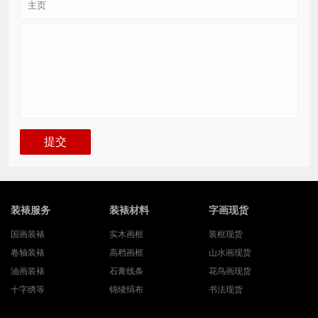
装裱服务
装裱材料
字画现货
国画装裱
实木画框
装框现货
卷轴装裱
高档画框
山水画现货
油画装裱
石膏线条
花鸟画现货
十字绣等
锦绫绢布
书法现货