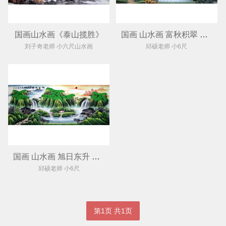
国画山水画《泰山揽胜》
国画 山水画 富秋积翠 源远流水
刘子奇老师 小六尺山水画
邱硕老师 小6尺
国画 山水画 旭日东升 聚宝盆
邱硕老师 小6尺
第1页 共1页