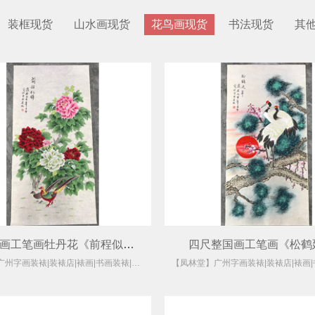
装框现货
山水画现货
花鸟画现货
书法现货
其
四尺整国画工笔画牡丹花《前程似锦》
四尺整国画工笔画《松鹤
【凤林堂】广州字画装裱|装裱店|裱画|书画装裱|国画装裱