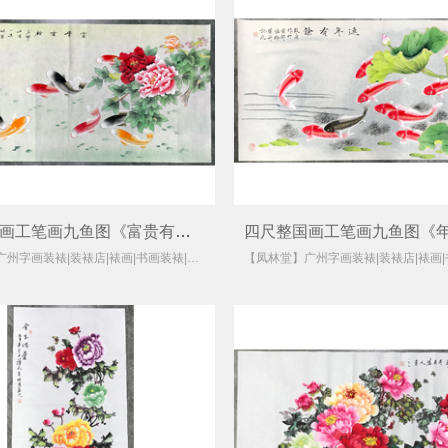
四尺整国画工笔画九鱼图《富贵有余》
【凤林堂】广州字画装裱|装裱店|裱画|书画装裱|国画装裱