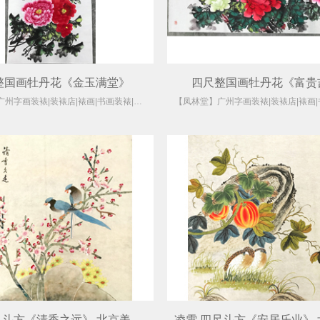
整国画牡丹花《金玉满堂》
四尺整国画牡丹花《富贵
【凤林堂】广州字画装裱|装裱店|裱画|书画装裱|国画装裱
凌雪 四尺斗方《清香之远》 北京美协会员