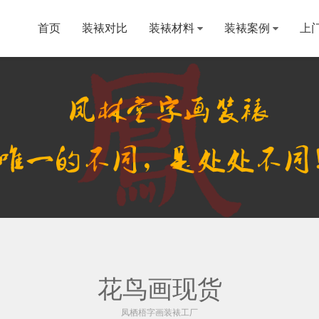
首页
装裱对比
装裱材料
装裱案例
上
花鸟画现货
凤栖梧字画装裱工厂