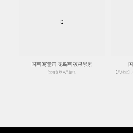
国画 写意画 花鸟画 硕果累累
国
刘湘老师 4尺整张