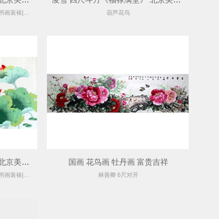
【凤林堂】广州字画装裱|装裱店|裱画|书画装裱|国画装裱
葫芦花鸟
凌雪 四尺整张《年年有余》 北京美协会员
国画 花鸟画 牡丹画 富贵吉祥
【凤林堂】广州字画装裱|装裱店|裱画|书画装裱|国画装裱
林善卿 6尺对开