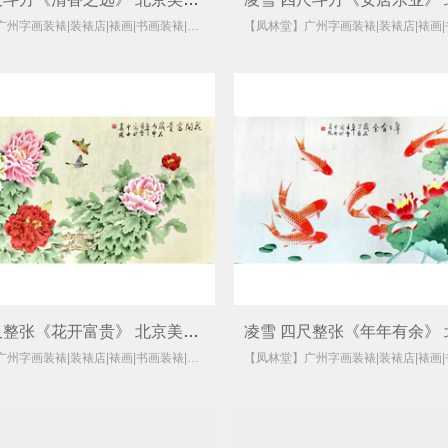
【凤林堂】广州字画装裱|装裱店|裱画|书画装裱|国画装裱
凌雪 四尺整张《花开富贵》 北京美协会员
【凤林堂】广州字画装裱|装裱店|裱画|书画装裱|国画装裱