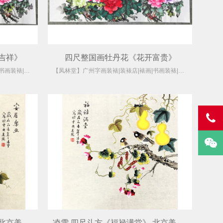
吉祥》
四尺整国画牡丹花《花开富贵》
【凤林堂】广州字画装裱|装裱店|裱画|书画装裱|国画装裱
【凤林堂】广州字画装裱|装裱店|裱画|书画装裱|国画装裱
凌雪 四尺斗方《安居乐业》 北京美协会员
凌雪 四尺斗方《福禄满堂》 北京美协会员