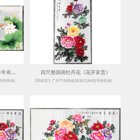
四尺整国画工笔画九鱼图《年年有余》
四尺整国画牡丹花《花开富贵》
【凤林堂】广州字画装裱|装裱店|裱画|书画装裱|国画装裱
【凤林堂】广州字画装裱|装裱店|裱画|书画装裱|国画装裱