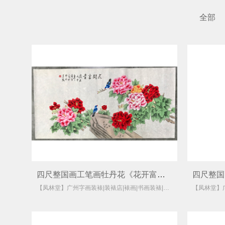
全部
四尺整国画工笔画牡丹花《花开富贵》
【凤林堂】广州字画装裱|装裱店|裱画|书画装裱|国画装裱