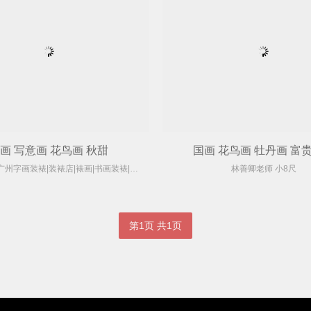
画 写意画 花鸟画 秋甜
国画 花鸟画 牡丹画 富
【凤林堂】广州字画装裱|装裱店|裱画|书画装裱|国画装裱
林善卿老师 小8尺
第1页 共1页