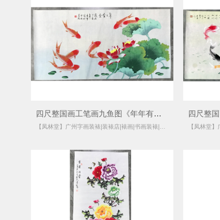
四尺整国画工笔画九鱼图《年年有余》
【凤林堂】广州字画装裱|装裱店|裱画|书画装裱|国画装裱