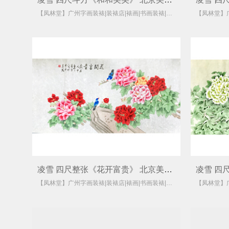
【凤林堂】广州字画装裱|装裱店|裱画|书画装裱|国画装裱
凌雪 四尺整张《花开富贵》 北京美协会员
【凤林堂】广州字画装裱|装裱店|裱画|书画装裱|国画装裱