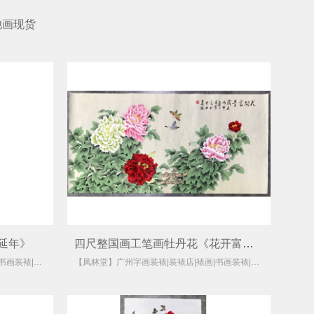
他画现货
延年》
四尺整国画工笔画牡丹花《花开富贵》
【凤林堂】广州字画装裱|装裱店|裱画|书画装裱|国画装裱
【凤林堂】广州字画装裱|装裱店|裱画|书画装裱|国画装裱