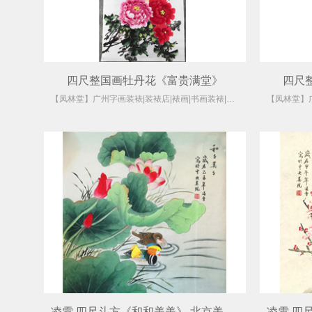
四尺整国画牡丹花《富贵满堂》
四尺
【凤林堂】广州字画装裱|装裱店|裱画|书画装裱|国画装裱
凌雪 四尺斗方《和和美美》 北京美协会员