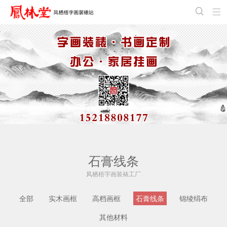


石膏线条
凤栖梧字画装裱工厂
全部
实木画框
高档画框
石膏线条
锦绫绢布
其他材料