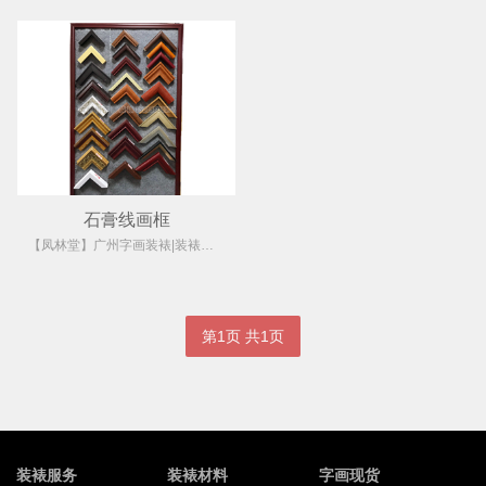
石膏线画框
【凤林堂】广州字画装裱|装裱店|裱画|书画装裱|国画装裱
第1页 共1页
装裱服务
装裱材料
字画现货