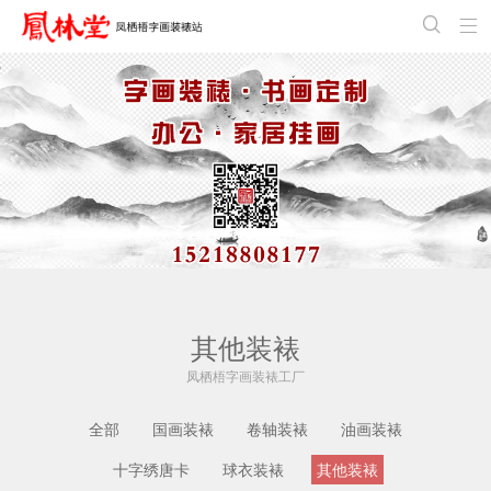


其他装裱
凤栖梧字画装裱工厂
全部
国画装裱
卷轴装裱
油画装裱
十字绣唐卡
球衣装裱
其他装裱