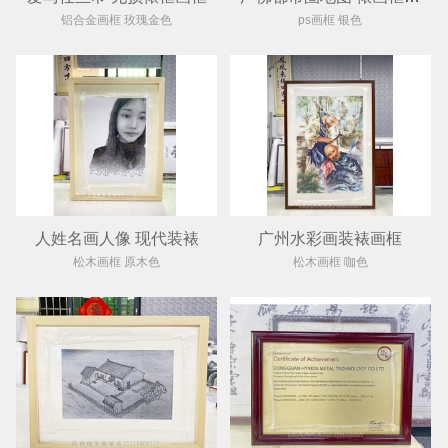
铝合金画框 玫瑰金色
ps画框 银色
人姓名画人像 现代装裱
广州水彩画装裱画框
松木画框 原木色
松木画框 咖色