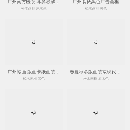
广州南方医院 耳鼻喉解刨示意图裱画框
广州装裱黑色广告画框
松木画框 原木色
松木画框 黑色
广州裱画 版画卡纸画装裱镜框
春夏秋冬版画装裱现代原木色画框
松木画框 黑色
松木画框 原木色