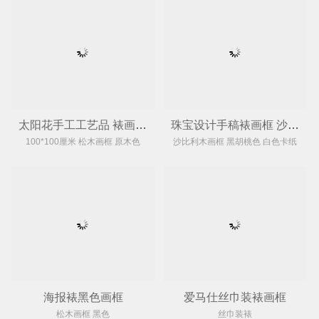
太阳花手工工艺品 裱画框 村上隆
珠宝设计手稿裱画框 沙比利木黑胡桃色
100*100厘米 松木画框 原木色
沙比利木画框 黑胡桃色 白色卡纸
海报裱黑色画框
爱马仕丝巾装裱画框
松木画框 黑色
丝巾装裱