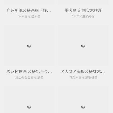
广州剪纸装裱画框《蝶恋牡丹送福图》
墨客岛 定制实木牌匾
桐木画框 红木色
180*60厘米外框
埃及树皮画 装裱铝合金画框
名人签名海报装裱红木花梨木画框
细边铝合金画框 黑色
花梨木画框 黑胡桃色