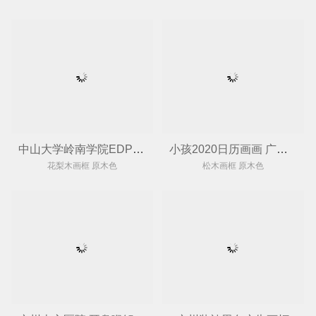
中山大学岭南学院EDP大合照 广州裱相框
小孩2020日历画画 广州裱画框
花梨木画框 原木色
松木画框 原木色