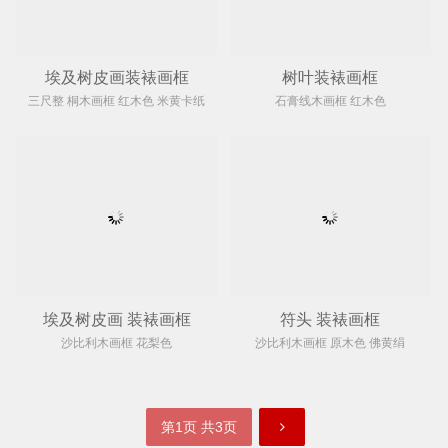
埃及树皮画装裱画框
树叶装裱画框
三尺整 桐木画框 红木色 米黄卡纸
石膏线木画框 红木色
埃及树皮画 装裱画框
符头 装裱画框
沙比利木画框 花梨色
沙比利木画框 原木色 佛黄绢
第1页 共3页