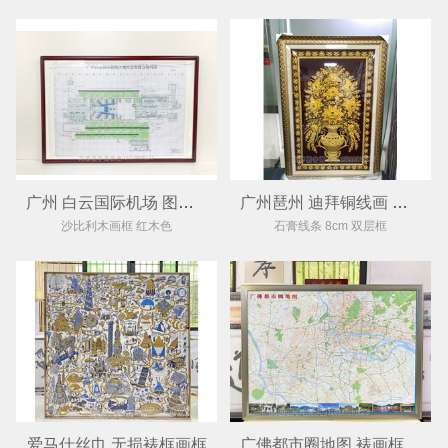
广州 白云国际机场 图表装裱画框
广州琶州 迪拜铜线画 金属铜线画装裱框
沙比利木画框 红木色
石膏线条 8cm 双层框
爱马仕丝巾 无损裱框画框
广佛都市圈地图 裱画框 地图画框