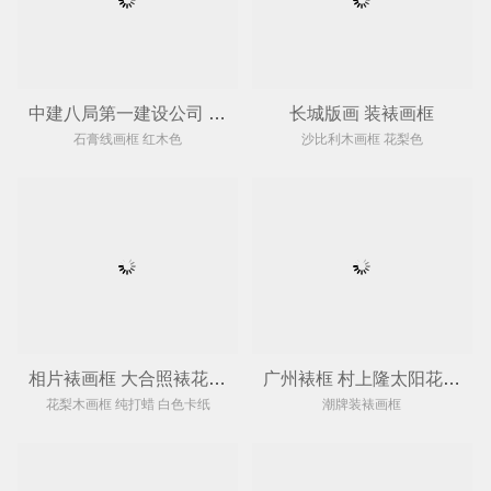
中建八局第一建设公司 大合照装裱画框
长城版画 装裱画框
石膏线画框 红木色
沙比利木画框 花梨色
相片裱画框 大合照裱花梨木画框 只打蜡不喷漆
广州裱框 村上隆太阳花 装裱实木画框
花梨木画框 纯打蜡 白色卡纸
潮牌装裱画框