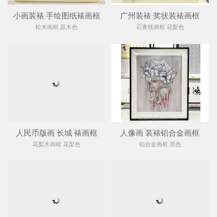
小画装裱 手绘图纸裱画框
广州装裱 奖状装裱画框
松木画框 原木色
石膏线画框 花梨色
人民币版画 长城 裱画框
人像画 装裱铝合金画框
花梨木画框 花梨色
铝合金画框 黑色