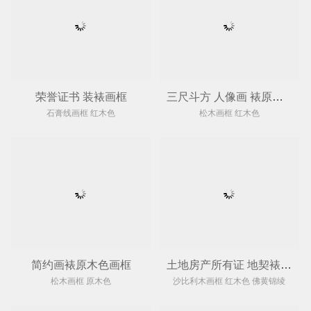
荣誉证书 装裱画框
三尺斗方 人像画 裱原木色框
石膏线画框 红木色
松木画框 红木色
简约画裱原木色画框
土地房产所有证 地契裱画框
松木画框 原木色
沙比利木画框 红木色 佛黄锦绫