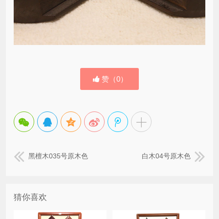
赞（
0
）
黑檀木035号原木色
白木04号原木色
猜你喜欢