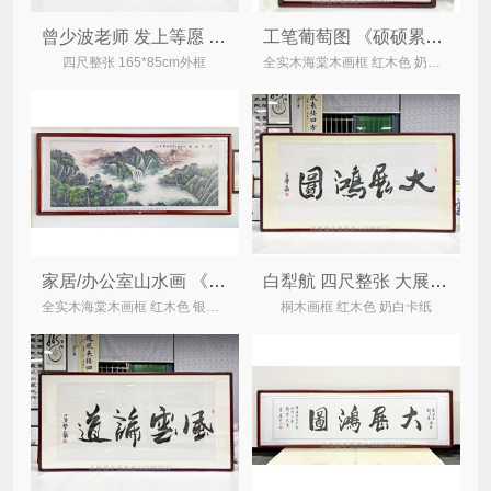
曾少波老师 发上等愿 四尺整张 精品办公室字画
工笔葡萄图 《硕硕累累》家居餐厅装饰画
四尺整张 165*85cm外框
全实木海棠木画框 红木色 奶白锦绫
家居/办公室山水画 《清泉流香》 聚宝盆国画
白犁航 四尺整张 大展鸿图 办公室家居书法
全实木海棠木画框 红木色 银白锦绫
桐木画框 红木色 奶白卡纸