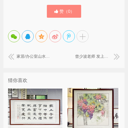
赞（
0
）
家居/办公室山水画 《清泉流香》 聚宝盆国画
曾少波老师 发上等愿 四尺整张 精品办公室字画
猜你喜欢