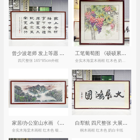
曾少波老师 发上等愿 四尺整张 精品办公室字画
工笔葡萄图 《硕硕累累》家居餐厅装饰画
四尺整张 165*85cm外框
全实木海棠木画框 红木色 奶白锦绫
家居/办公室山水画 《清泉流香》 聚宝盆国画
白犁航 四尺整张 大展鸿图 办公室家居书法
全实木海棠木画框 红木色 银白锦绫
桐木画框 红木色 奶白卡纸