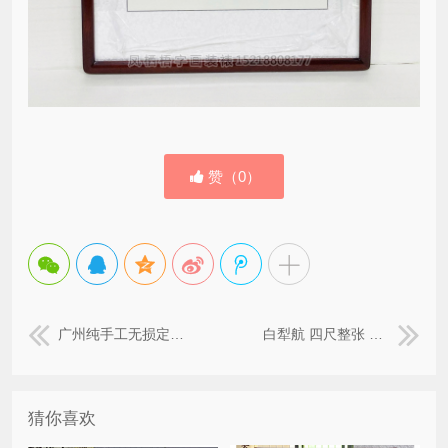
赞（
0
）
广州纯手工无损定制球衣装裱画框
白犁航 四尺整张 道法自然
猜你喜欢