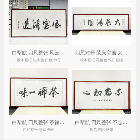
白犁航 四尺整张 风云论道 办公室家居书法
四尺对开 荣庆字画 大展鸿图（已结缘可定制）
桐木画框 红木色 白色卡纸
桐木画框 花梨色 银白锦绫
白犁航 四尺整张 茶禅一味 办公室家居书法
白犁航 四尺整张 不忘初心 办公室家居书法
四尺整张 茶室挂画
现货 四尺整张