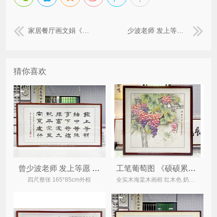
家居餐厅画文娟《事事如意》装饰画
少波老师 发上等愿 四尺整张 精品书法作品
猜你喜欢
曾少波老师 发上等愿 四尺整张 精品办公室字画
工笔葡萄图 《硕硕累累》家居餐厅装饰画
四尺整张 165*85cm外框
全实木海棠木画框 红木色 奶白锦绫