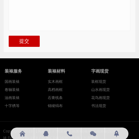
装裱服务
装裱材料
字画现货
国画装裱
实木画框
装框现货
卷轴装裱
高档画框
山水画现货
油画装裱
石膏线条
花鸟画现货
十字绣等
锦绫绢布
书法现货
Copyright © 2018
【凤林堂】广州装裱|字画装裱|裱画|书画装裱|国画装





裱
Designed By
REB.CN
粤ICP备16082253号
|
百度导航