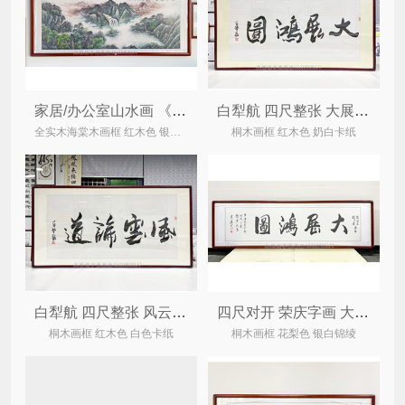
家居/办公室山水画 《清泉流香》 聚宝盆国画
白犁航 四尺整张 大展鸿图 办公室家居书法
全实木海棠木画框 红木色 银白锦绫
桐木画框 红木色 奶白卡纸
白犁航 四尺整张 风云论道 办公室家居书法
四尺对开 荣庆字画 大展鸿图（已结缘可定制）
桐木画框 红木色 白色卡纸
桐木画框 花梨色 银白锦绫