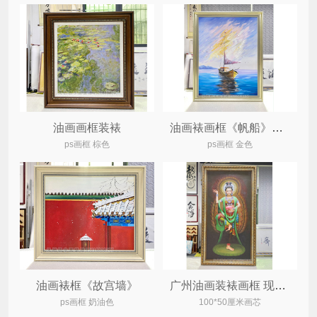
油画画框装裱
油画裱画框《帆船》家居装饰画
ps画框 棕色
ps画框 金色
油画裱框《故宫墙》
广州油画装裱画框 现代画框
ps画框 奶油色
100*50厘米画芯