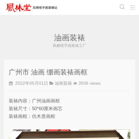


油画装裱
凤栖梧字画装裱工厂
广州市 油画 绷画装裱画框
2022年05月01日
油画装裱
3936 views
装裱内容：广州油画画框
装裱尺寸：50*60厘米画芯
装裱画框：仿木质画框