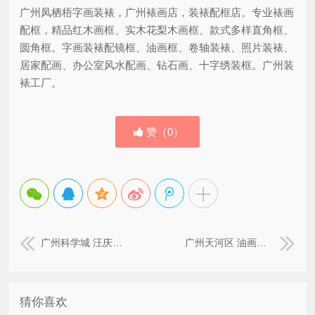
广州凤栖梧字画装裱，广州裱画店，装裱配框店。专业裱画
配框，精品红木画框、实木花梨木画框、款式多样直角框、
圆角框。字画装裱配镜框、油画框、卷轴装裱、照片装裱、
居家配画、办公室风水配画、钻石画、十字绣装框。广州装
裱工厂。
赞（
0
）
广州科学城 汪庆誉书法字画装裱卷轴
广州天河区 油画装裱 大象 金色画框装裱
猜你喜欢