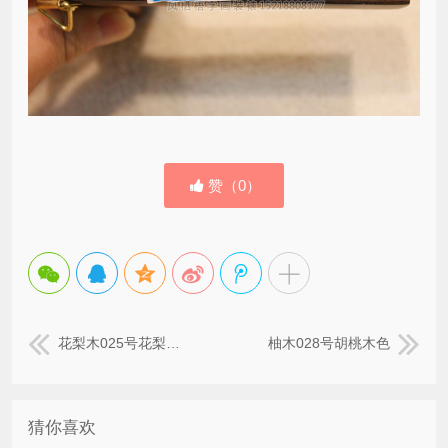
赞（
0
）
花梨木025号花梨木色
柚木028号胡桃木色
猜你喜欢