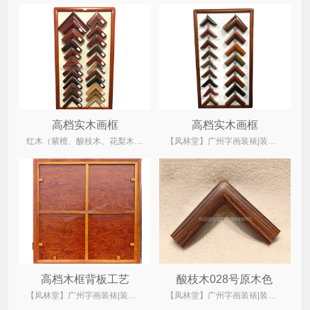
高档实木画框
高档实木画框
红木（紫檀、酸枝木、花梨木、鸡翅木）、菠萝格、柚木、水曲柳木、桐木
【凤林堂】广州字画装裱|装裱店|裱画|书画装裱|国画装裱
高档木框背板工艺
酸枝木028号原木色
【凤林堂】广州字画装裱|装裱店|裱画|书画装裱|国画装裱
【凤林堂】广州字画装裱|装裱店|裱画|书画装裱|国画装裱