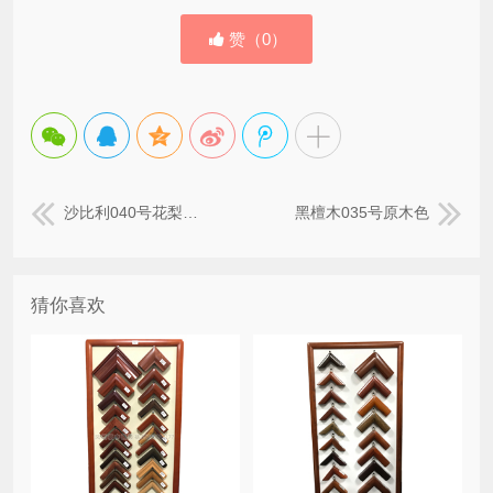
赞（
0
）
沙比利040号花梨木色
黑檀木035号原木色
猜你喜欢