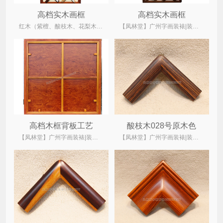
高档实木画框
高档实木画框
红木（紫檀、酸枝木、花梨木、鸡翅木）、菠萝格、柚木、水曲柳木、桐木
【凤林堂】广州字画装裱|装裱店|裱画|书画装裱|国画装裱
高档木框背板工艺
酸枝木028号原木色
【凤林堂】广州字画装裱|装裱店|裱画|书画装裱|国画装裱
【凤林堂】广州字画装裱|装裱店|裱画|书画装裱|国画装裱