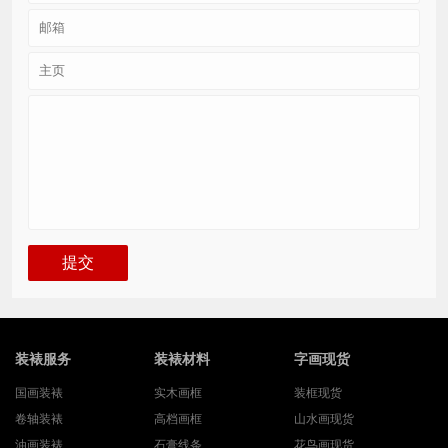
装裱服务
装裱材料
字画现货
国画装裱
实木画框
装框现货
卷轴装裱
高档画框
山水画现货
油画装裱
石膏线条
花鸟画现货